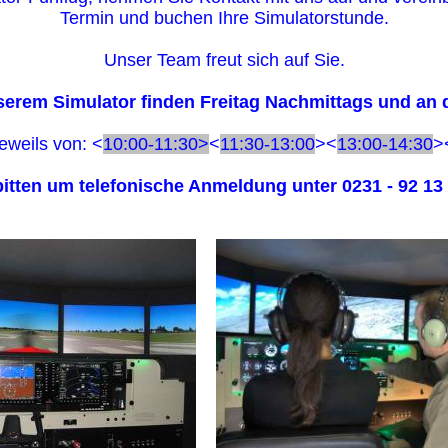
Termin und buchen Ihre Simulatorstunde.
Unser Team freut sich auf Sie.
erem Simulator finden Freitag Nachmittags und an
eweils von: <
10:00-11:30>
<
11:30-13:00
><
13:00-14:30
>
bitten um telefonische Anmeldung unter 0231 - 92 13 