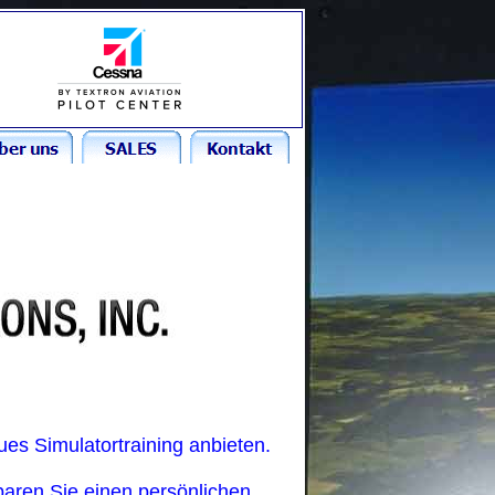
es Simulatortraining anbieten.
baren Sie einen persönlichen